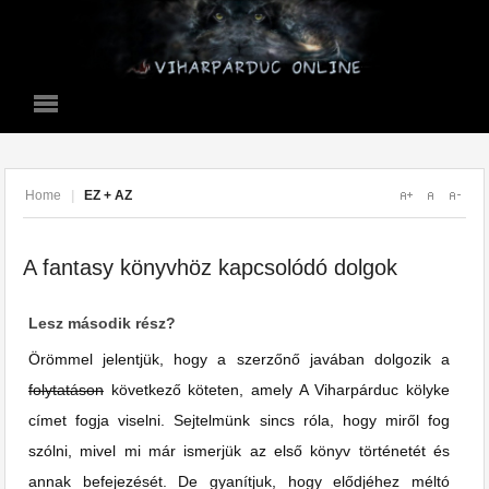
Home
|
EZ + AZ
A fantasy könyvhöz kapcsolódó dolgok
Lesz második rész?
Örömmel jelentjük, hogy a szerzőnő javában dolgozik a
folytatáson
következő köteten, amely A Viharpárduc kölyke
címet fogja viselni. Sejtelmünk sincs róla, hogy miről fog
szólni, mivel mi már ismerjük az első könyv történetét és
annak befejezését. De gyanítjuk, hogy elődjéhez méltó