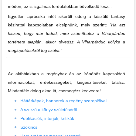
módon, ez is izgalmas fordulatokban bővelkedő lesz...
Egyetlen aprócska infót sikerült eddig a készülő fantasy
kézirattal kapcsolatban elcsípnünk, mely szerint:
"Ha azt
hiszed, hogy már tudod, mire számíthatsz a Viharpárduc
története alapján, akkor tévedsz. A Viharpárduc kölyke a
meglepetésekről fog szólni."
Az alábbiakban a regényhez és az írónőhöz kapcsolódó
információkat, érdekességeket, kiegészítéseket találsz.
Mindenféle dolog akad itt, csemegézz kedvedre!
Háttérképek, bannerek a regény szereplőivel
A szerző a könyv születéséről
Publikációk, interjúk, kritikák
Szókincs
Hagyományos magnai receptek