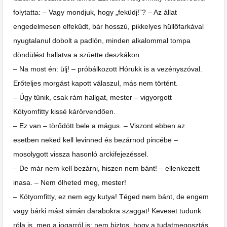
folytatta: – Vagy mondjuk, hogy „feküdj!”? – Az állat
engedelmesen elfeküdt, bár hosszú, pikkelyes hüllőfarkával
nyugtalanul dobolt a padlón, minden alkalommal tompa
döndülést hallatva a szúette deszkákon.
– Na most én: ülj! – próbálkozott Hórukk is a vezényszóval.
Erőteljes morgást kapott válaszul, más nem történt.
– Úgy tűnik, csak rám hallgat, mester – vigyorgott
Kótyomfitty kissé kárörvendően.
– Ez van – törődött bele a mágus. – Viszont ebben az
esetben neked kell levinned és bezárnod pincébe –
mosolygott vissza hasonló arckifejezéssel.
– De már nem kell bezárni, hiszen nem bánt! – ellenkezett
inasa. – Nem ölheted meg, mester!
– Kótyomfitty, ez nem egy kutya! Téged nem bánt, de engem
vagy bárki mást simán darabokra szaggat! Keveset tudunk
róla is, meg a jogarról is: nem biztos, hogy a tudatmegosztás