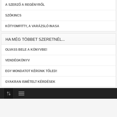
A SZERZŐ A REGÉNYRŐL
SZÓKINCS
KÓTYOMFITTY, A VARÁZSLÓ INASA
HA MÉG TÖBBET SZERETNÉL...
OLVASS BELE A KÖNYVBE!
VENDÉGKÖNYV
EGY MONDATOT KÉRÜNK TŐLED!
GYAKRAN ISMÉTELT KÉRDÉSEK
Az oldalon található tartalmak (beleértve a szöveges és képi elemeket) más
helyeken való közlése és felhasználása a szerző előzetes engedélye nélkül