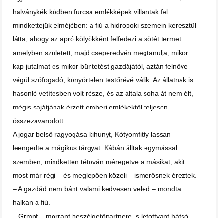
halványkék ködben furcsa emlékképek villantak fel
mindkettejük elméjében: a fiú a hidropoki szemein keresztül
látta, ahogy az apró kölyökként felfedezi a sötét termet,
amelyben született, majd cseperedvén megtanulja, mikor
kap jutalmat és mikor büntetést gazdájától, aztán felnőve
végül szófogadó, könyörtelen testőrévé válik. Az állatnak is
hasonló vetítésben volt része, és az általa soha át nem élt,
mégis sajátjának érzett emberi emlékektől teljesen
összezavarodott.
A jogar belső ragyogása kihunyt, Kótyomfitty lassan
leengedte a mágikus tárgyat. Kábán álltak egymással
szemben, mindketten tétován méregetve a másikat, akit
most már régi – és meglepően közeli – ismerősnek éreztek.
– A gazdád nem bánt valami kedvesen veled – mondta
halkan a fiú.
– Grmpf – morrant beszélgetőpartnere, s letottyant hátsó