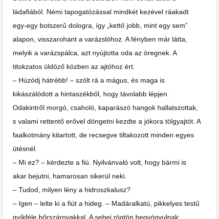
ládafiából. Némi tapogatózással mindkét kezével ráakadt
egy-egy botszerű dologra, így „kettő jobb, mint egy sem”
alapon, visszarohant a varázslóhoz. A fényben már látta,
melyik a varázspálca, azt nyújtotta oda az öregnek. A
titokzatos üldöző közben az ajtóhoz ért.
– Húzódj hátrébb! – szólt rá a mágus, és maga is
kikászálódott a hintaszékből, hogy távolabb lépjen.
Odakintről morgó, csaholó, kaparászó hangok hallatszottak,
s valami rettentő erővel döngetni kezdte a jókora tölgyajtót. A
faalkotmány kitartott, de recsegve tiltakozott minden egyes
ütésnél.
– Mi ez? – kérdezte a fiú. Nyilvánvaló volt, hogy bármi is
akar bejutni, hamarosan sikerül neki.
– Tudod, milyen lény a hidroszkalusz?
– Igen – lelte ki a fiút a hideg. – Madáralkatú, pikkelyes testű
gyíkféle bőrszárnyakkal. A sebei rögtön begyógyulnak;