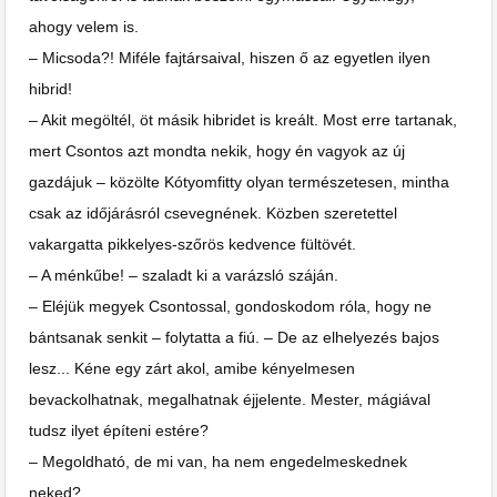
ahogy velem is.
– Micsoda?! Miféle fajtársaival, hiszen ő az egyetlen ilyen
hibrid!
– Akit megöltél, öt másik hibridet is kreált. Most erre tartanak,
mert Csontos azt mondta nekik, hogy én vagyok az új
gazdájuk – közölte Kótyomfitty olyan természetesen, mintha
csak az időjárásról csevegnének. Közben szeretettel
vakargatta pikkelyes-szőrös kedvence fültövét.
– A ménkűbe! – szaladt ki a varázsló száján.
– Eléjük megyek Csontossal, gondoskodom róla, hogy ne
bántsanak senkit – folytatta a fiú. – De az elhelyezés bajos
lesz... Kéne egy zárt akol, amibe kényelmesen
bevackolhatnak, megalhatnak éjjelente. Mester, mágiával
tudsz ilyet építeni estére?
– Megoldható, de mi van, ha nem engedelmeskednek
neked?