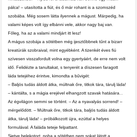
pálca! – utasította a fiút, és ő már rohant is a szomszéd
szobába. Még sosem látta ilyennek a mágust. Márpedig, ha
valami képes volt így elbánni vele, akkor nagy baj van.
Főleg, ha az a valami mindjárt itt lesz!
A mágus szobája a sötétben még ijesztőbbnek tűnt a bizarr
kreatúrák szobraival, mint egyébként. A tizenkét éves fiú
szívesen visszafordult volna egy gyertyáért, de erre nem volt
idő. Felidézte a tanultakat, s tenyerét a díszesen faragott
láda tetejéhez érintve, kimondta a bűvigét:
– Baljós tudás áldott átka, múltnak őre, titkok tára, tárulj láda!
– kántálta, s a mágia erejével elhangzott szavak hatására...
Az égvilágon semmi se történt. – Az a nyavalyás sorrend! –
mérgelődött. – Múltnak őre, titkok tára, baljós tudás áldott
átka, tárulj láda! – próbálkozott újra, ezúttal a helyes
formulával. A faláda teteje felpattant.
Sietve belekotort, noha a sötétben nem sokat látott a