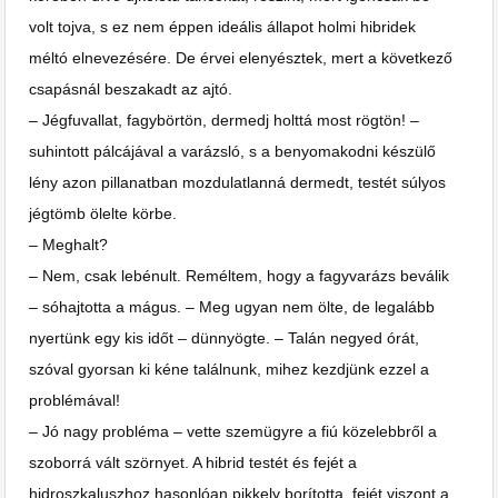
volt tojva, s ez nem éppen ideális állapot holmi hibridek
méltó elnevezésére. De érvei elenyésztek, mert a következő
csapásnál beszakadt az ajtó.
– Jégfuvallat, fagybörtön, dermedj holttá most rögtön! –
suhintott pálcájával a varázsló, s a benyomakodni készülő
lény azon pillanatban mozdulatlanná dermedt, testét súlyos
jégtömb ölelte körbe.
– Meghalt?
– Nem, csak lebénult. Reméltem, hogy a fagyvarázs beválik
– sóhajtotta a mágus. – Meg ugyan nem ölte, de legalább
nyertünk egy kis időt – dünnyögte. – Talán negyed órát,
szóval gyorsan ki kéne találnunk, mihez kezdjünk ezzel a
problémával!
– Jó nagy probléma – vette szemügyre a fiú közelebbről a
szoborrá vált szörnyet. A hibrid testét és fejét a
hidroszkaluszhoz hasonlóan pikkely borította, fejét viszont a