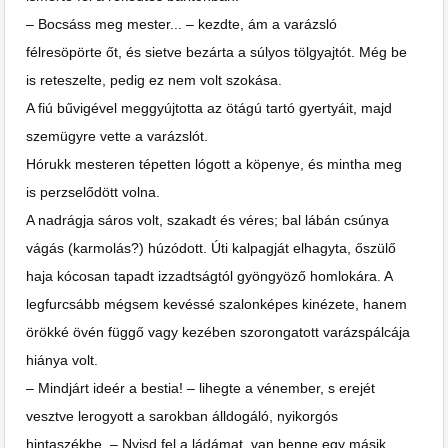
– Bocsáss meg mester... – kezdte, ám a varázsló
félresöpörte őt, és sietve bezárta a súlyos tölgyajtót. Még be
is reteszelte, pedig ez nem volt szokása.
A fiú bűvigével meggyújtotta az ötágú tartó gyertyáit, majd
szemügyre vette a varázslót.
Hórukk mesteren tépetten lógott a köpenye, és mintha meg
is perzselődött volna.
A nadrágja sáros volt, szakadt és véres; bal lábán csúnya
vágás (karmolás?) húzódott. Úti kalpagját elhagyta, őszülő
haja kócosan tapadt izzadtságtól gyöngyöző homlokára. A
legfurcsább mégsem kevéssé szalonképes kinézete, hanem
örökké övén függő vagy kezében szorongatott varázspálcája
hiánya volt.
– Mindjárt ideér a bestia! – lihegte a vénember, s erejét
vesztve lerogyott a sarokban álldogáló, nyikorgós
hintaszékbe. – Nyisd fel a ládámat, van benne egy másik