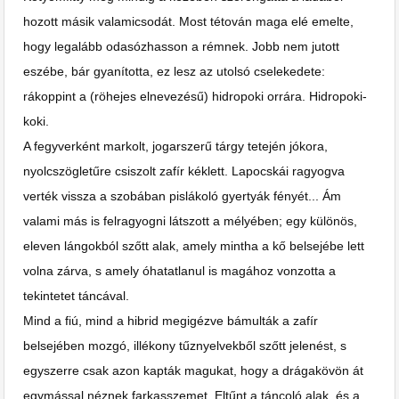
hozott másik valamicsodát. Most tétován maga elé emelte,
hogy legalább odasózhasson a rémnek. Jobb nem jutott
eszébe, bár gyanította, ez lesz az utolsó cselekedete:
rákoppint a (röhejes elnevezésű) hidropoki orrára. Hidropoki-
koki.
A fegyverként markolt, jogarszerű tárgy tetején jókora,
nyolcszögletűre csiszolt zafír kéklett. Lapocskái ragyogva
verték vissza a szobában pislákoló gyertyák fényét... Ám
valami más is felragyogni látszott a mélyében; egy különös,
eleven lángokból szőtt alak, amely mintha a kő belsejébe lett
volna zárva, s amely óhatatlanul is magához vonzotta a
tekintetet táncával.
Mind a fiú, mind a hibrid megigézve bámulták a zafír
belsejében mozgó, illékony tűznyelvekből szőtt jelenést, s
egyszerre csak azon kapták magukat, hogy a drágakövön át
egymással néznek farkasszemet. Eltűnt a táncoló alak, és a