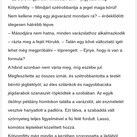
Kótyomfitty. – Mindjárt szétrobbantja a jeget maga körül!
Nem kellene még egy jégvarázst mondani rá? – érdeklődött
idegesen hátrébb lépve.
– Másodjára nem hatna, minden varázslathoz alkalmazkodik
– rázta meg a fejét Hórukk. – Talán egy kővé változtató igét
lehet még megpróbálni – töprengett. – Ejnye, hogy is van a
formula?
A hibrid azonban nem várta meg, míg eszébe jut.
Megfeszítette az összes izmát, és szétrobbantotta a testét
bénító jégbéklyót; az éles szilánkok és nagyobbacska
jégdarabok szanaszét röpködtek a szobában. Az egyik
ökölnyi példány homlokon találta a varázslót, aki eszméletét
vesztve hanyatlott a padlóra. Ezt látva, a szabaddá vált
szörnyeteg teljes figyelmével a fiú felé fordult. Lassú,
komótos léptekkel közelített hozzá.
Kótyomfitty még mindig a kezében szorongatta a ládából