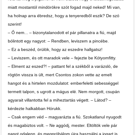
miatt mostantól mindörökre szót fogad majd neked! Mi van,
ha holnap arra ébredsz, hogy a tenyeredből eszik? De szó
szerint!
– Ő nem... – bizonytalanodott el pár pillanatra a fiú, majd
bólintott egy nagyot: – Rendben, leviszem a pincébe.
– Ez a beszéd, örülök, hogy az eszedre hallgatsz!
– Leviszem, és ott maradok vele – fejezte be Kótyomfitty.
– Elment az eszed?! – pattant fel a székből a varázsló, de
rögtön vissza is ült, mert Csontos zokon vette az emelt
hangot és a hirtelen mozdulatot: emberfeletti sebességgel
termett talpon, s ugrott a mágus elé. Nem morgott, csupán
agyarait villantotta fel a miheztartás végett. – Látod? –
kérdezte halkabban Hórukk.
– Csak engem véd – magyarázta a fiú. Szokatlanul nyugodt
és magabiztos volt. – Ne aggódj, mester. Eltöltök vele pár
napot odalenn, és megpróbálom újra használni a jogart is,