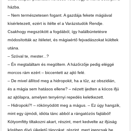
házba.
– Nem természetesen fogant. A gazdája fekete mágiával
kísérletezett, ezért is ítélte el a Varázstudók Rendje.
Csakhogy megszökött a fogdából, így halálbüntetésre
módosították az ítéletet, és mágiaértő fejvadászokat küldtek
utána.
– Szóval te, mester...?
– Én megtaláltam és megöltem. A házőrzője pedig eléggé
morcos rám ezért – biccentett az ajtó felé.
– De mivel állítod meg a hidropokit, ha a tűz, az obszidián,
és a mágia sem hatásos ellene? – nézett ijedten a kócos ifjú
az ajtólapra, amelyen tenyérnyi repedés keletkezett.
– Hidropoki?! – rökönyödött meg a mágus. – Ez úgy hangzik,
mint egy újmódi, idióta tánc abból a rángatózós fajtából!
Kótyomfitty tiltakozni akart, részint, mert kedvelte az ifjúság
körében dívó újkeletű táncokat, részint, mert igencsak be