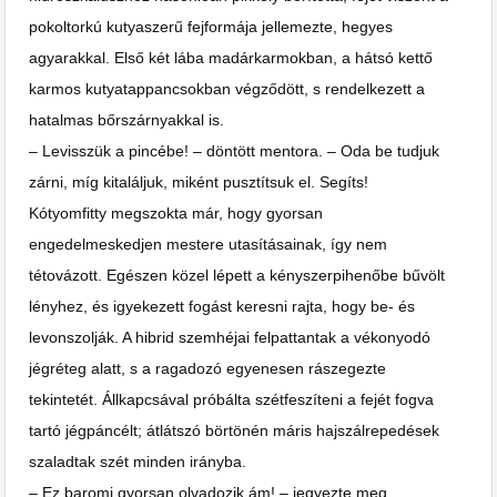
pokoltorkú kutyaszerű fejformája jellemezte, hegyes
agyarakkal. Első két lába madárkarmokban, a hátsó kettő
karmos kutyatappancsokban végződött, s rendelkezett a
hatalmas bőrszárnyakkal is.
– Levisszük a pincébe! – döntött mentora. – Oda be tudjuk
zárni, míg kitaláljuk, miként pusztítsuk el. Segíts!
Kótyomfitty megszokta már, hogy gyorsan
engedelmeskedjen mestere utasításainak, így nem
tétovázott. Egészen közel lépett a kényszerpihenőbe bűvölt
lényhez, és igyekezett fogást keresni rajta, hogy be- és
levonszolják. A hibrid szemhéjai felpattantak a vékonyodó
jégréteg alatt, s a ragadozó egyenesen rászegezte
tekintetét. Állkapcsával próbálta szétfeszíteni a fejét fogva
tartó jégpáncélt; átlátszó börtönén máris hajszálrepedések
szaladtak szét minden irányba.
– Ez baromi gyorsan olvadozik ám! – jegyezte meg