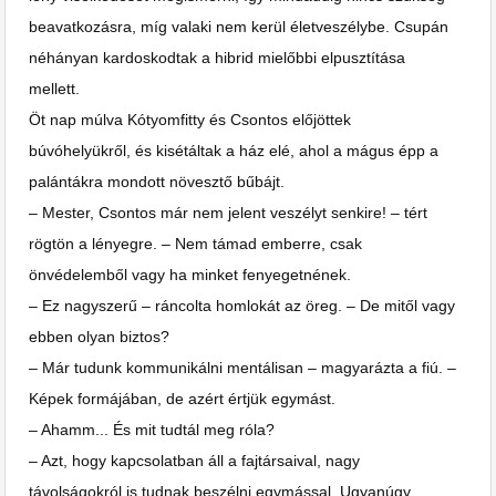
beavatkozásra, míg valaki nem kerül életveszélybe. Csupán
néhányan kardoskodtak a hibrid mielőbbi elpusztítása
mellett.
Öt nap múlva Kótyomfitty és Csontos előjöttek
búvóhelyükről, és kisétáltak a ház elé, ahol a mágus épp a
palántákra mondott növesztő bűbájt.
– Mester, Csontos már nem jelent veszélyt senkire! – tért
rögtön a lényegre. – Nem támad emberre, csak
önvédelemből vagy ha minket fenyegetnének.
– Ez nagyszerű – ráncolta homlokát az öreg. – De mitől vagy
ebben olyan biztos?
– Már tudunk kommunikálni mentálisan – magyarázta a fiú. –
Képek formájában, de azért értjük egymást.
– Ahamm... És mit tudtál meg róla?
– Azt, hogy kapcsolatban áll a fajtársaival, nagy
távolságokról is tudnak beszélni egymással. Ugyanúgy,