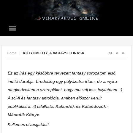
Home
|
KÓTYOMFITTY, A VARÁZSLÓ INASA
Ez az írás egy későbbre tervezett fantasy sorozatom első,
indító darabja. Eredetileg egy pályázatra írtam, de annyira
megkedveltem a szereplőket, hogy muszáj lesz folytatnom. :)
A sci-fi és fantasy antológia, amiben először került
publikálásra, itt található:
Kalandok és Kalandozók -
Második Könyv
.
Kellemes olvasgatást!