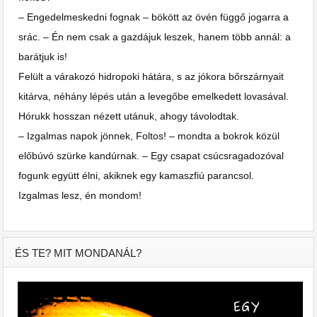
– Engedelmeskedni fognak – bökött az övén függő jogarra a
srác. – Én nem csak a gazdájuk leszek, hanem több annál: a
barátjuk is!
Felült a várakozó hidropoki hátára, s az jókora bőrszárnyait
kitárva, néhány lépés után a levegőbe emelkedett lovasával.
Hórukk hosszan nézett utánuk, ahogy távolodtak.
– Izgalmas napok jönnek, Foltos! – mondta a bokrok közül
előbúvó szürke kandúrnak. – Egy csapat csúcsragadozóval
fogunk együtt élni, akiknek egy kamaszfiú parancsol.
Izgalmas lesz, én mondom!
ÉS TE? MIT MONDANÁL?