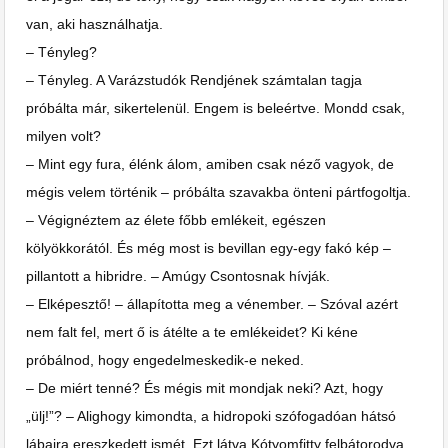
van, aki használhatja.
– Tényleg?
– Tényleg. A Varázstudók Rendjének számtalan tagja
próbálta már, sikertelenül. Engem is beleértve. Mondd csak,
milyen volt?
– Mint egy fura, élénk álom, amiben csak néző vagyok, de
mégis velem történik – próbálta szavakba önteni pártfogoltja.
– Végignéztem az élete főbb emlékeit, egészen
kölyökkorától. És még most is bevillan egy-egy fakó kép –
pillantott a hibridre. – Amúgy Csontosnak hívják.
– Elképesztő! – állapította meg a vénember. – Szóval azért
nem falt fel, mert ő is átélte a te emlékeidet? Ki kéne
próbálnod, hogy engedelmeskedik-e neked.
– De miért tenné? És mégis mit mondjak neki? Azt, hogy
„ülj!”? – Alighogy kimondta, a hidropoki szófogadóan hátsó
lábaira ereszkedett ismét. Ezt látva Kótyomfitty felbátorodva