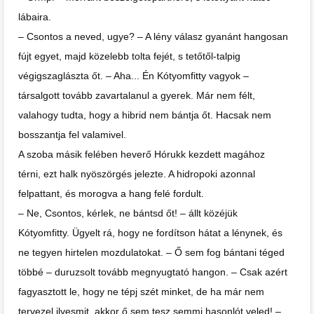
lábaira.
– Csontos a neved, ugye? – A lény válasz gyanánt hangosan
fújt egyet, majd közelebb tolta fejét, s tetőtől-talpig
végigszaglászta őt. – Aha... Én Kótyomfitty vagyok –
társalgott tovább zavartalanul a gyerek. Már nem félt,
valahogy tudta, hogy a hibrid nem bántja őt. Hacsak nem
bosszantja fel valamivel.
A szoba másik felében heverő Hórukk kezdett magához
térni, ezt halk nyöszörgés jelezte. A hidropoki azonnal
felpattant, és morogva a hang felé fordult.
– Ne, Csontos, kérlek, ne bántsd őt! – állt közéjük
Kótyomfitty. Ügyelt rá, hogy ne fordítson hátat a lénynek, és
ne tegyen hirtelen mozdulatokat. – Ő sem fog bántani téged
többé – duruzsolt tovább megnyugtató hangon. – Csak azért
fagyasztott le, hogy ne tépj szét minket, de ha már nem
tervezel ilyesmit, akkor ő sem tesz semmi hasonlót veled! –