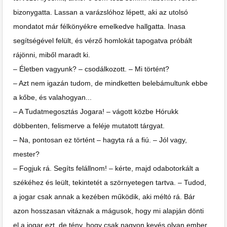
bizonygatta. Lassan a varázslóhoz lépett, aki az utolsó
mondatot már félkönyékre emelkedve hallgatta. Inasa
segítségével felült, és vérző homlokát tapogatva próbált
rájönni, miből maradt ki.
– Életben vagyunk? – csodálkozott. – Mi történt?
– Azt nem igazán tudom, de mindketten belebámultunk ebbe
a kőbe, és valahogyan...
– A Tudatmegosztás Jogara! – vágott közbe Hórukk
döbbenten, felismerve a feléje mutatott tárgyat.
– Na, pontosan ez történt – hagyta rá a fiú. – Jól vagy,
mester?
– Fogjuk rá. Segíts felállnom! – kérte, majd odabotorkált a
székéhez és leült, tekintetét a szörnyetegen tartva. – Tudod,
a jogar csak annak a kezében működik, aki méltó rá. Bár
azon hosszasan vitáznak a mágusok, hogy mi alapján dönti
el a jogar ezt, de tény, hogy csak nagyon kevés olyan ember