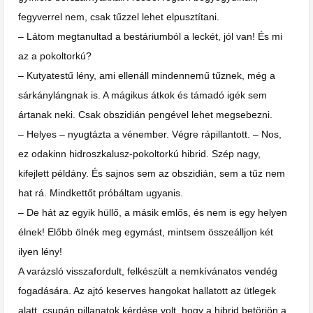
fegyverrel nem, csak tűzzel lehet elpusztítani.
– Látom megtanultad a bestáriumból a leckét, jól van! És mi
az a pokoltorkú?
– Kutyatestű lény, ami ellenáll mindennemű tűznek, még a
sárkánylángnak is. A mágikus átkok és támadó igék sem
ártanak neki. Csak obszidián pengével lehet megsebezni.
– Helyes – nyugtázta a vénember. Végre rápillantott. – Nos,
ez odakinn hidroszkalusz-pokoltorkú hibrid. Szép nagy,
kifejlett példány. És sajnos sem az obszidián, sem a tűz nem
hat rá. Mindkettőt próbáltam ugyanis.
– De hát az egyik hüllő, a másik emlős, és nem is egy helyen
élnek! Előbb ölnék meg egymást, mintsem összeálljon két
ilyen lény!
A varázsló visszafordult, felkészült a nemkívánatos vendég
fogadására. Az ajtó keserves hangokat hallatott az ütlegek
alatt, csupán pillanatok kérdése volt, hogy a hibrid betörjön a