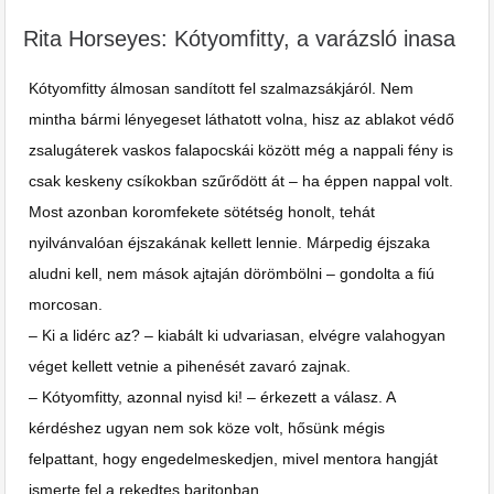
Rita Horseyes: Kótyomfitty, a varázsló inasa
Kótyomfitty álmosan sandított fel szalmazsákjáról. Nem
mintha bármi lényegeset láthatott volna, hisz az ablakot védő
zsalugáterek vaskos falapocskái között még a nappali fény is
csak keskeny csíkokban szűrődött át – ha éppen nappal volt.
Most azonban koromfekete sötétség honolt, tehát
nyilvánvalóan éjszakának kellett lennie. Márpedig éjszaka
aludni kell, nem mások ajtaján dörömbölni – gondolta a fiú
morcosan.
– Ki a lidérc az? – kiabált ki udvariasan, elvégre valahogyan
véget kellett vetnie a pihenését zavaró zajnak.
– Kótyomfitty, azonnal nyisd ki! – érkezett a válasz. A
kérdéshez ugyan nem sok köze volt, hősünk mégis
felpattant, hogy engedelmeskedjen, mivel mentora hangját
ismerte fel a rekedtes baritonban.