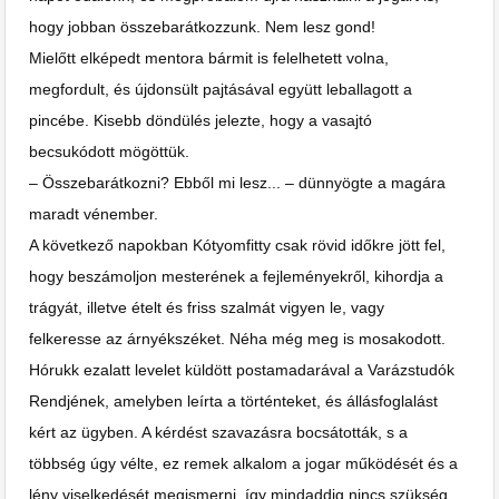
hogy jobban összebarátkozzunk. Nem lesz gond!
Mielőtt elképedt mentora bármit is felelhetett volna,
megfordult, és újdonsült pajtásával együtt leballagott a
pincébe. Kisebb döndülés jelezte, hogy a vasajtó
becsukódott mögöttük.
– Összebarátkozni? Ebből mi lesz... – dünnyögte a magára
maradt vénember.
A következő napokban Kótyomfitty csak rövid időkre jött fel,
hogy beszámoljon mesterének a fejleményekről, kihordja a
trágyát, illetve ételt és friss szalmát vigyen le, vagy
felkeresse az árnyékszéket. Néha még meg is mosakodott.
Hórukk ezalatt levelet küldött postamadarával a Varázstudók
Rendjének, amelyben leírta a történteket, és állásfoglalást
kért az ügyben. A kérdést szavazásra bocsátották, s a
többség úgy vélte, ez remek alkalom a jogar működését és a
lény viselkedését megismerni, így mindaddig nincs szükség