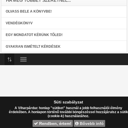
HA MÉG TÖBBET SZERETNÉL...
OLVASS BELE A KÖNYVBE!
VENDÉGKÖNYV
EGY MONDATOT KÉRÜNK TŐLED!
GYAKRAN ISMÉTELT KÉRDÉSEK
Az oldalon található tartalmak (beleértve a szöveges és képi elemeket) más
helyeken való közlése és felhasználása a szerző előzetes engedélye nélkül
szigorúan tilos! Az engedély nélküli felhasználás szigorú büntetőjogi
Süti szabályzat
következményeket von maga után. Minden jog fenntartva.
Free Responsive
A Viharpárduc honlap "sütiket" használ a jobb felhasználói élmény
érdekében. A honlapon történő további böngészéssel hozzájárulsz a sütik
(cookie-k) használatához.
Joomla! Template
Rendben, értem!
Bővebb infó