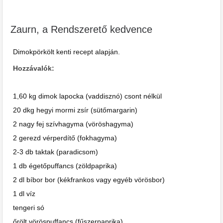
Zaurn, a Rendszerető kedvence
Dimokpörkölt kenti recept alapján.
Hozzávalók:
1,60 kg dimok lapocka (vaddisznó) csont nélkül
20 dkg hegyi mormi zsír (sütőmargarin)
2 nagy fej szívhagyma (vöröshagyma)
2 gerezd vérperdítő (fokhagyma)
2-3 db taktak (paradicsom)
1 db égetőpuffancs (zöldpaprika)
2 dl bíbor bor (kékfrankos vagy egyéb vörösbor)
1 dl víz
tengeri só
őrölt vöröspuffancs (fűszerpaprika)