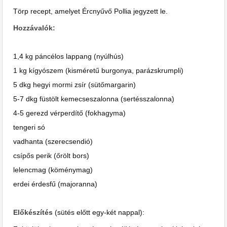
Törp recept, amelyet Ércnyűvő Pollia jegyzett le.
Hozzávalók:
1,4 kg páncélos lappang (nyúlhús)
1 kg kígyószem (kisméretű burgonya, parázskrumpli)
5 dkg hegyi mormi zsír (sütőmargarin)
5-7 dkg füstölt kemecseszalonna (sertésszalonna)
4-5 gerezd vérperdítő (fokhagyma)
tengeri só
vadhanta (szerecsendió)
csípős perik (őrölt bors)
lelencmag (köménymag)
erdei érdesfű (majoranna)
Előkészítés
(sütés előtt egy-két nappal):