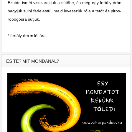
Ezután ismét visszarakjuk a sütőbe, és még egy fertály órán
hagyjuk sülni fedelestül, majd levesszük róla a tetőt és piros-
ropogósra sütjük.
* fertály óra = fél óra
ÉS TE? MIT MONDANÁL?