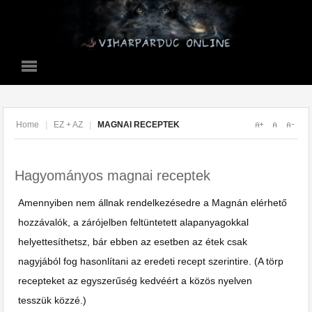
Home
|
EZ + AZ
|
MAGNAI RECEPTEK
Hagyományos magnai receptek
Amennyiben nem állnak rendelkezésedre a Magnán elérhető
hozzávalók, a zárójelben feltüntetett alapanyagokkal
helyettesíthetsz, bár ebben az esetben az étek csak
nagyjából fog hasonlítani az eredeti recept szerintire. (A törp
recepteket az egyszerűség kedvéért a közös nyelven
tesszük közzé.)