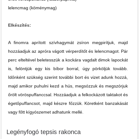
lelencmag (köménymag)
Elkészítés:
A finomra aprított szívhagymát zsíron megpirítjuk, majd
hozzáadjuk az apróra vágott vérperdítőt és lelencmagot. Pár
perc elteltével beletesszük a kockára vagdalt dimok lapockát
is, felöntjük egy kis bíbor borral, úgy pörköljük tovább.
Időnként szükség szerint további bort és vizet adunk hozzá,
majd amikor puhulni kezd a hús, megsózzuk és megszórjuk
őrölt vöröspuffanccsal. Hozzáadjuk a felkockázott taktakot és
égetőpuffancsot, majd készre főzzük. Köretként banzakását
vagy főtt kígyószemet adhatunk mellé.
Legényfogó tepsis rakonca