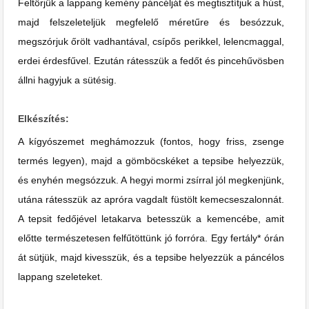
Feltörjük a lappang kemény páncélját és megtisztítjuk a húst,
majd felszeleteljük megfelelő méretűre és besózzuk,
megszórjuk őrölt vadhantával, csípős perikkel, lelencmaggal,
erdei érdesfűvel. Ezután rátesszük a fedőt és pincehűvösben
állni hagyjuk a sütésig.
Elkészítés:
A kígyószemet meghámozzuk (fontos, hogy friss, zsenge
termés legyen), majd a gömböcskéket a tepsibe helyezzük,
és enyhén megsózzuk. A hegyi mormi zsírral jól megkenjünk,
utána rátesszük az apróra vagdalt füstölt kemecseszalonnát.
A tepsit fedőjével letakarva betesszük a kemencébe, amit
előtte természetesen felfűtöttünk jó forróra. Egy fertály* órán
át sütjük, majd kivesszük, és a tepsibe helyezzük a páncélos
lappang szeleteket.