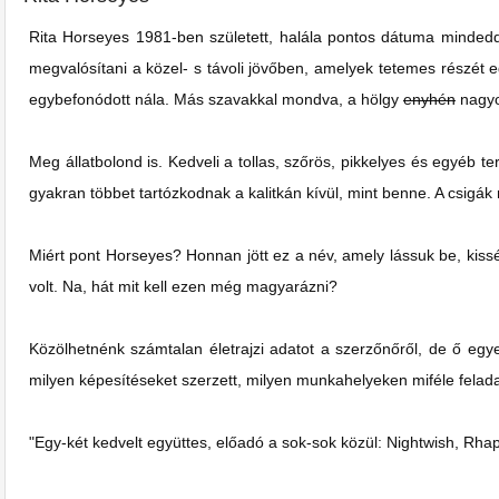
Rita Horseyes 1981-ben született, halála pontos dátuma mindeddi
megvalósítani a közel- s távoli jövőben, amelyek tetemes részét egy
egybefonódott nála. Más szavakkal mondva, a hölgy
enyhén
nagyo
Meg állatbolond is. Kedveli a tollas, szőrös, pikkelyes és egyéb 
gyakran többet tartózkodnak a kalitkán kívül, mint benne. A csigá
Miért pont Horseyes? Honnan jött ez a név, amely lássuk be, kiss
volt. Na, hát mit kell ezen még magyarázni?
Közölhetnénk számtalan életrajzi adatot a szerzőnőről, de ő egye
milyen képesítéseket szerzett, milyen munkahelyeken miféle felada
"Egy-két kedvelt együttes, előadó a sok-sok közül: Nightwish, Rha