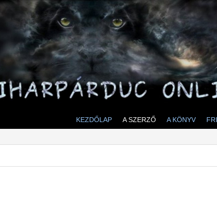
KEZDŐLAP
A SZERZŐ
A KÖNYV
FR