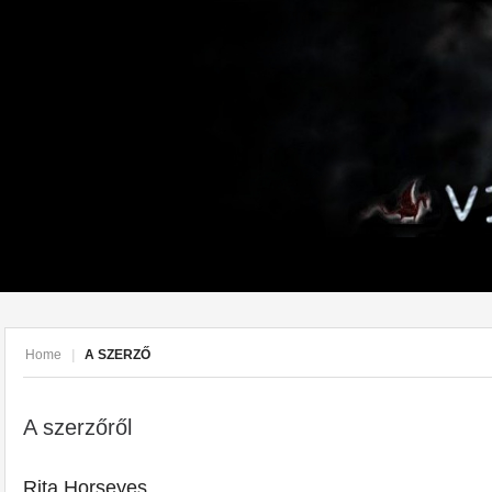
Home
|
A SZERZŐ
A szerzőről
Rita Horseyes