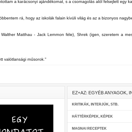
tottam a karácsonyi ajándékomat, s a csomagolás alól felsejlett egy ka
öbbentem rá, hogy az iskolák falain kívüli világ és az a bizonyos nag
a Walther Matthau - Jack Lemmon féle), Shrek (igen, szeretem a mesé
t valótlansági műsorok."
EZ+AZ: EGYÉB ANYAGOK, I
KRITIKÁK, INTERJÚK, STB.
HÁTTÉRKÉPEK, KÉPEK
MAGNAI RECEPTEK