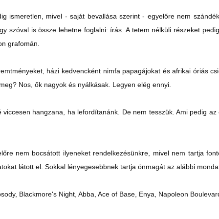
g ismeretlen, mivel - saját bevallása szerint - egyelőre nem szándék
 szóval is össze lehetne foglalni: írás. A tetem nélküli részeket pedig 
n grafomán.
teremtményeket, házi kedvencként nimfa papagájokat és afrikai óriás cs
k meg? Nos, ők nagyok és nyálkásak. Legyen elég ennyi.
é viccesen hangzana, ha lefordítanánk. De nem tesszük. Ami pedig az e
lőre nem bocsátott ilyeneket rendelkezésünkre, mivel nem tartja font
tokat látott el. Sokkal lényegesebbnek tartja önmagát az alábbi monda
psody, Blackmore's Night, Abba, Ace of Base, Enya, Napoleon Boulevard