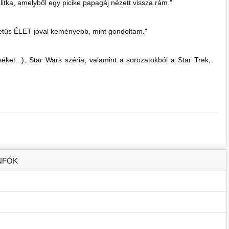
litka, amelyből egy picike papagáj nézett vissza rám."
ybetűs ÉLET jóval keményebb, mint gondoltam."
ket...), Star Wars széria, valamint a sorozatokból a Star Trek,
NFÓK