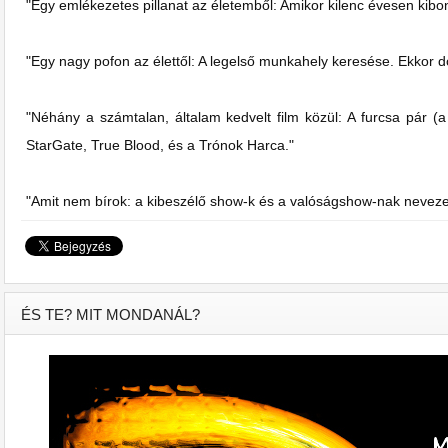
"Egy emlékezetes pillanat az életemből: Amikor kilenc évesen kibon
"Egy nagy pofon az élettől: A legelső munkahely keresése. Ekkor d
"Néhány a számtalan, általam kedvelt film közül: A furcsa pár (
StarGate, True Blood, és a Trónok Harca."
"Amit nem bírok: a kibeszélő show-k és a valóságshow-nak nevezet
ÉS TE? MIT MONDANÁL?