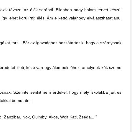
ozik távozni az élők sorából. Ellenben nagy halom tervet készül
így lehet körülírni: élés. Ám e kettő valahogy elválaszthatatlanul
igákat tart... Bár az igazsághoz hozzátartozik, hogy a szárnyasok
redetét illeti, köze van egy álombéli lóhoz, amelynek kék szeme
osnak. Szerinte senkit nem érdekel, hogy mely iskolákba járt és
tokkal bemutatni:
, Zanzibar, Nox, Quimby, Ákos, Wolf Kati, Zséda... "